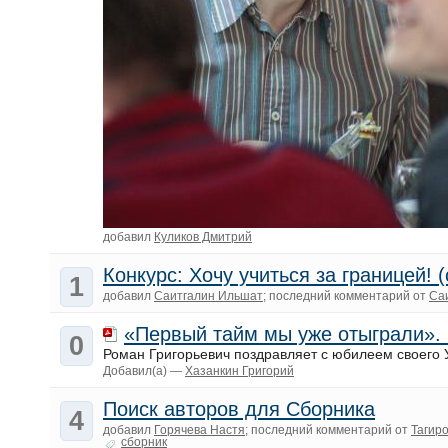
добавил
Куликов Дмитрий
Конкурс: Хочу учиться за границей! 
1
добавил
Саитгалин Ильшат
; последний комментарий от
Са
«Первый тайм мы уже отыграли».
0
Роман Григорьевич поздравляет с юбилеем своего 
Добавил(а) —
Хазанкин Григорий
Поиск авторов для Сборника
4
добавил
Горячева Настя
; последний комментарий от
Тагир
сборник