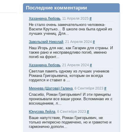
Последние комментарии
Хазанкина Любовь
, 11 Апреля 2025
#
Не стало очень замечательного человека-
Васили Крутько… В школе она была одной из
лучших учениц. Для...
Завольский Николай
, 21 Апреля 2024
#
Наш Игорь для нас, как Гагарин для страны. И
также рано и несправедливо погиб, именно
погиб на фронт...
Хазанкина Любовь
, 21 Апреля 2024
#
Светлая память одному из лучших учеников
Романа Григорьевича, которым он всегда
гордился и ставил в ...
Михнева (Шатова) Галина
, 6 Сентября 2023
#
Спасибо, Роман Григорьевич! И эти принципы
пронизывали все ваши уроки. Вспоминаю их с
восхищением, л...
Юнусова Лейла
, 6 Сентября 2023
#
Ваше напутствие, Роман Григорьевич, не
только интересно подмечено, но и грамотно и
гармонично дополн...