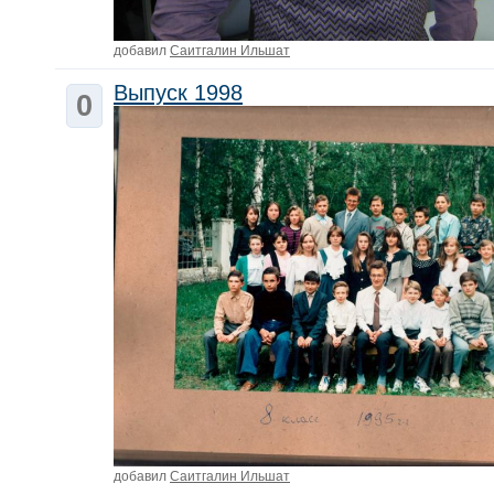
добавил
Саитгалин Ильшат
Выпуск 1998
0
добавил
Саитгалин Ильшат