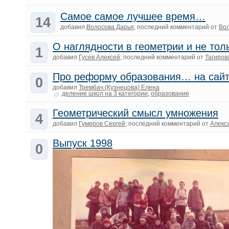
Самое самое лучшее время…
14
добавил
Волосова Дарья
; последний комментарий от
Вол
О наглядности в геометрии и не то
1
добавил
Гусев Алексей
; последний комментарий от
Тагиров
Про реформу образования… на сайт
0
добавил
Трембач (Кузнецова) Елена
деление школ на 3 категории
,
образование
Геометрический смысл умножения
4
добавил
Гумеров Сергей
; последний комментарий от
Алекс
Выпуск 1998
0