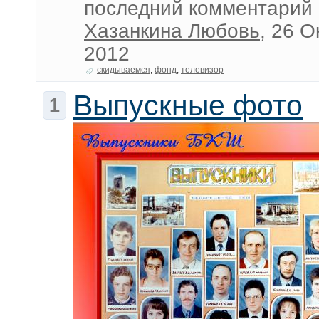
последний комментарий 
Хазанкина Любовь
, 26 О
2012
скидываемся
,
фонд
,
телевизор
Выпускные фото
1