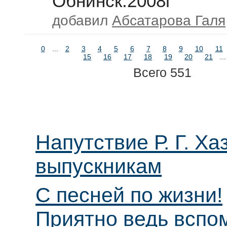
Обнинск.2008г
добавил
Абсатарова Галя
0
...
2
3
4
5
6
7
8
9
10
11
15
16
17
18
19
20
21
..
Всего 551
Напутствие Р. Г. Ха
выпускникам
С песней по жизни!
Приятно ведь вспо