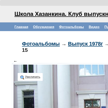
Школа Хазанкина. Клуб выпускн
Главная
Обсуждения
Фотоальбомы
Видео
П
Фотоальбомы
→
Выпуск 1978г
→
15
←
Увеличить