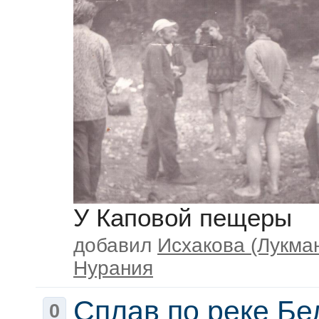
У Каповой пещеры
добавил
Исхакова (Лукма
Нурания
Сплав по реке Бе
0