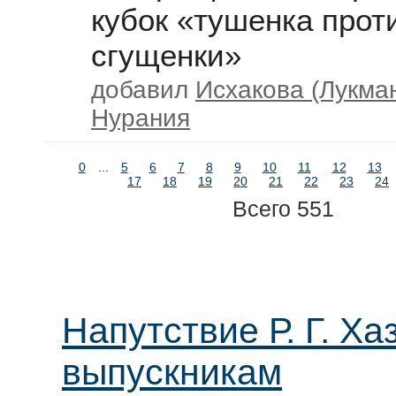
кубок «тушенка прот
сгущенки»
добавил
Исхакова (Лукма
Нурания
0
...
5
6
7
8
9
10
11
12
13
17
18
19
20
21
22
23
24
Всего 551
Напутствие Р. Г. Ха
выпускникам