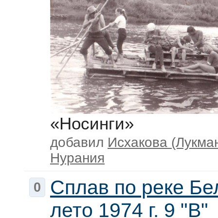
«Носинги»
добавил
Исхакова (Лукма
Нурания
Сплав по реке Бе
0
лето 1974 г. 9 "В"