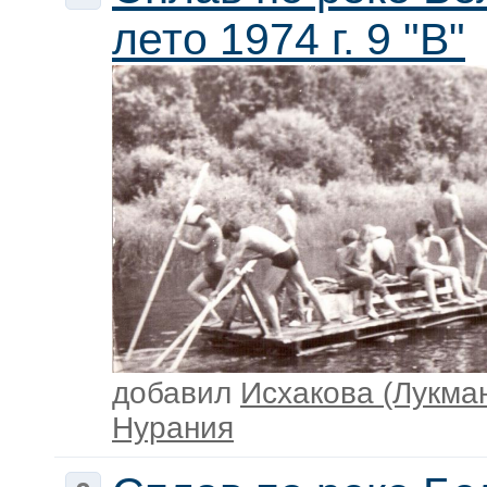
лето 1974 г. 9 "В"
добавил
Исхакова (Лукма
Нурания