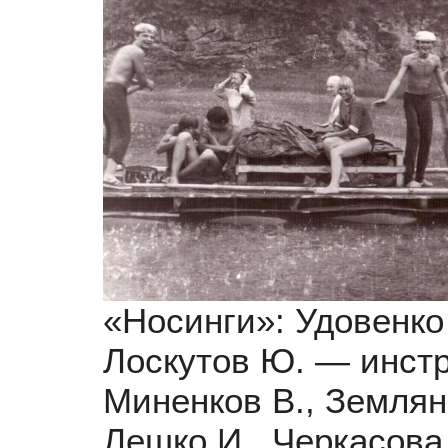
«Носинги»: Удовенко
Лоскутов Ю. — инстр
Миненков В., Землян
Лешко И., Черкасова 