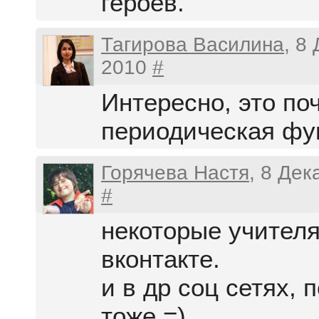
героев.
Тагирова Василина
, 8
2010
#
Интересно, это по
периодическая фу
Горячева Настя
, 8 Дек
#
некоторые учителя
вконтакте.
и в др соц сетях, 
тоже =)