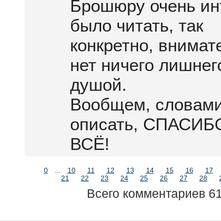
Брошюру очень ин
было читать, так
конкретно, внимат
нет ничего лишнег
душой.
Вообщем, словами
описать, СПАСИБ
ВСЁ!
0
...
10
11
12
13
14
15
16
17
21
22
23
24
25
26
27
28
Всего комментариев 6