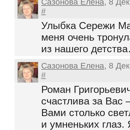
Сазонова Елена
, 8 Де
#
Улыбка Сережи М
меня очень тронул
из нашего детств
Сазонова Елена
, 8 Де
#
Роман Григорьевич
счастлива за Вас 
Вами столько све
и умненьких глаз. 