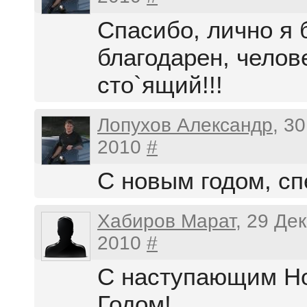
Спасибо, лично я 
благодарен, челов
сто`ящий!!!
Лопухов Александр
, 3
2010
#
С новым годом, спе
Хабиров Марат
, 29 Де
2010
#
С наступающим Н
Годом!