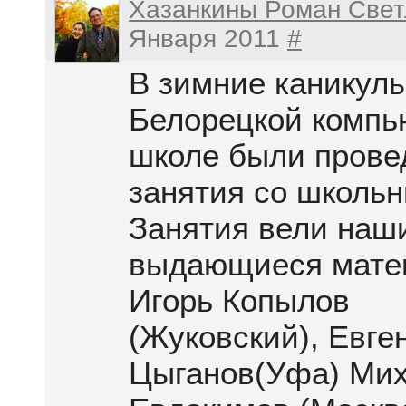
Хазанкины Роман Свет
Января 2011
#
В зимние каникулы
Белорецкой компь
школе были прове
занятия со школьн
Занятия вели наш
выдающиеся мате
Игорь Копылов
(Жуковский), Евге
Цыганов(Уфа) Ми