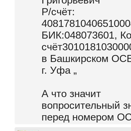
Р/счёт:
4081781040651000
БИК:048073601, Ко
счёт301018103000
в Башкирском ОСБ
г. Уфа „
А что значит
вопросительный з
перед номером О