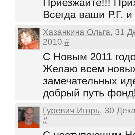
Приезжайте!!! Прих
Всегда ваши Р.Г. и
Хазанкина Ольга
, 31 
2010
#
С Новым 2011 год
Желаю всем новы
замечательных ид
добрый путь фонд
Гуревич Игорь
, 30 Дек
#
С наступающим Н