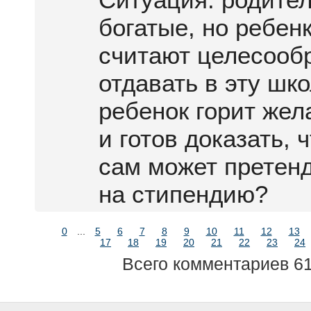
богатые, но ребен
считают целесооб
отдавать в эту шк
ребенок горит же
и готов доказать, 
сам может претен
на стипендию?
0
...
5
6
7
8
9
10
11
12
13
17
18
19
20
21
22
23
24
Всего комментариев 6