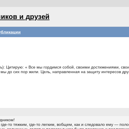
иков и друзей
убликации
ить): Цитирую: « Все мы гордимся собой, своими достижениями, св
 мы до сих пор жили. Цель, направленная на защиту интересов дру
дником!
 где-то тяжким, где-то легким, вобщем, как и следовало ему — пол