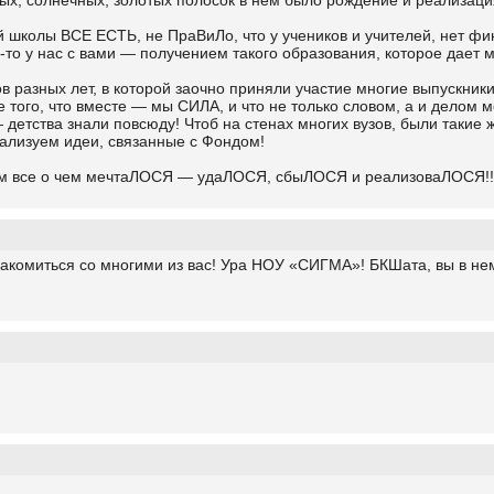
тлых, солнечных, золотых полосок в нем было рождение и реализаци
 школы ВСЕ ЕСТЬ, не ПраВиЛо, что у учеников и учителей, нет фин
а-то у нас с вами — получением такого образования, которое дае
ов разных лет, в которой заочно приняли участие многие выпускник
того, что вместе — мы СИЛА, и что не только словом, а и делом м
тства знали повсюду! Чтоб на стенах многих вузов, были такие же
еализуем идеи, связанные с Фондом!
ором все о чем мечтаЛОСЯ — удаЛОСЯ, сбыЛОСЯ и реализоваЛОСЯ!!
акомиться со многими из вас! Ура НОУ «СИГМА»! БКШата, вы в нем