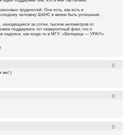
я идеи поддержки тем, кто в ней так сильно
ансовых трудностей. Они есть, как есть и
т молодому человеку ШАНС в жизни быть успешным,
и, находящиеся за сотни, тысячи километров от
ожем поддержать тот невероятный факт, что о
 надписи, как когда-то в МГУ: «Белорецк — УРА!!!»
!
0
 же!:)
0
0