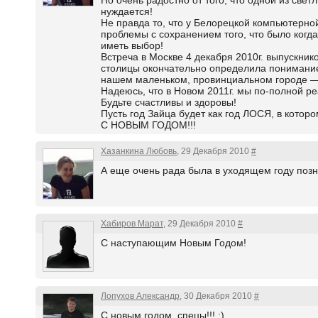
Но очень радостно от того, что одной из све
нуждается!
Не правда то, что у Белорецкой компьютерной
проблемы с сохранением того, что было когд
иметь выбор!
Встреча в Москве 4 декабря 2010г. выпускник
столицы окончательно определила понимание 
нашем маленьком, провинциальном городе — де
Надеюсь, что в Новом 2011г. мы по-полной р
Будьте счастливы и здоровы!
Пусть год Зайца будет как год ЛОСЯ, в кот
С НОВЫМ ГОДОМ!!!
Хазанкина Любовь
, 29 Декабря 2010
#
А еще очень рада была в уходящем году позн
Хабиров Марат
, 29 Декабря 2010
#
С наступающим Новым Годом!
Лопухов Александр
, 30 Декабря 2010
#
С новым годом, спецы!!! ;)