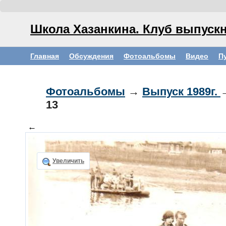
Школа Хазанкина. Клуб выпускн
Главная
Обсуждения
Фотоальбомы
Видео
П
Фотоальбомы
→
Выпуск 1989г.
13
←
Увеличить