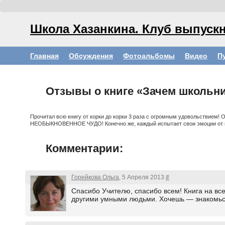
Школа Хазанкина. Клуб выпускн
Главная
Обсуждения
Фотоальбомы
Видео
П
Отзывы о книге «Зачем школьн
Прочитал всю книгу от корки до корки 3 раза с огромным удовольствием! О
НЕОБЫКНОВЕННОЕ ЧУДО! Конечно же, каждый испытает свои эмоции от пр
Комментарии:
Горейкова Ольга
, 5 Апреля 2013
#
Спасибо Учителю, спасибо всем! Книга на в
другими умными людьми. Хочешь — знакомься 