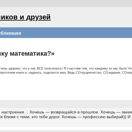
иков и друзей
убликации
ику математика?»
чень здорово, что у нас ВСЕ получилось! Я счастлив тем, что каждому из нас было Чт
очтения книги и, надеюсь, поделится ими. Ведь СOтрудничество, СOзидание, СOпе
се настроения… Хочешь — возвращайся в прошлое. Хочешь — зани
ближе с теми, кто тебе дорог. Хочешь — профессию выбирай)) И э