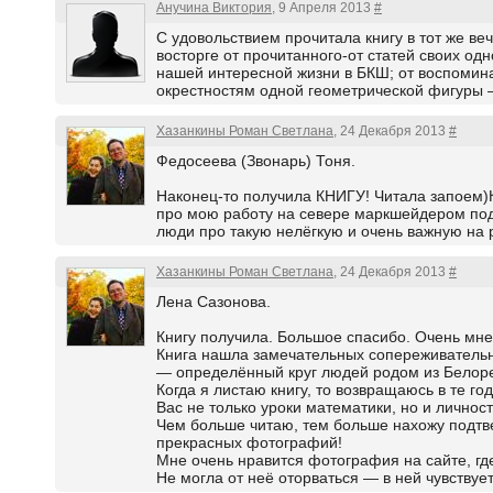
Анучина Виктория
, 9 Апреля 2013
#
С удовольствием прочитала книгу в тот же ве
восторге от прочитанного-от статей своих од
нашей интересной жизни в БКШ; от воспомина
окрестностям одной геометрической фигуры —
Хазанкины Роман Светлана
, 24 Декабря 2013
#
Федосеева (Звонарь) Тоня.
Наконец-то получила КНИГУ! Читала запоем)К
про мою работу на севере маркшейдером под
люди про такую нелёгкую и очень важную на
Хазанкины Роман Светлана
, 24 Декабря 2013
#
Лена Сазонова.
Книгу получила. Большое спасибо. Очень мне
Книга нашла замечательных сопереживатель
— определённый круг людей родом из Белоре
Когда я листаю книгу, то возвращаюсь в те 
Вас не только уроки математики, но и лично
Чем больше читаю, тем больше нахожу подтв
прекрасных фотографий!
Мне очень нравится фотография на сайте, где
Не могла от неё оторваться — в ней чувству