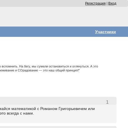
Регистрация
|
Вход
Участники
о вспомнить. На бегу, мы сумели остановиться и оглянуться. А это
реживание и СОрадование — это наш общий принцип!"
1
майся математикой с Романом Григорьевичем или
то всегда с нами.