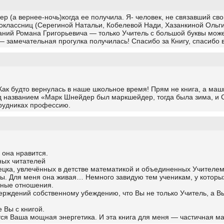
чер (а вернее-ночь)когда ее получила. Я- человек, не связавший с
ноклассниц (Серегиной Натальи, Кобелевой Нади, Хазанкиной Ольги
ний Романа Григорьевича — только Учитель с большой буквы может 
 замечательная прогулка получилась! Спасибо за Книгу, спасибо 
ак будто вернулась в наше школьное время! Прям не книга, а маш
 названием «Марк Шнейдер был маркшейдер, тогда была зима, и С
 рудниках профессию.
 она нравится.
ных читателей
цка, увлечённых в детстве математикой и объединенных Учителем
годы. Для меня она живая… Немного завидую тем ученикам, у кото
стные отношения.
ерждений собственному убеждению, что Вы не только Учитель, а 
 Вы с книгой.
ется Ваша мощная энергетика. И эта книга для меня — частичная 