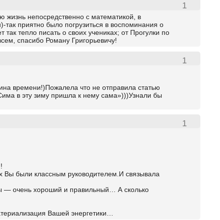
1
вою жизнь непосредственно с математикой, в
)-так приятно было погрузиться в воспоминания о
так тепло писать о своих учениках; от Прогулки по
всем, спасибо Роману Григорьевичу!
1
ина времени!)Пожалела что не отправила статью
има в эту зиму пришла к нему сама»)))Узнали бы
1
!
рых Вы были классным руководителем.И связывала
Вы — очень хороший и правильный… А сколько
материализация Вашей энергетики…