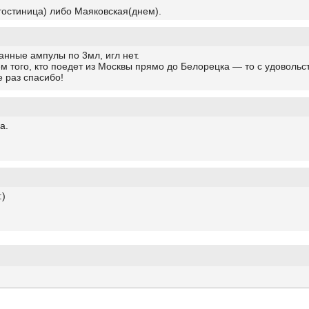
(гостиница) либо Маяковская(днем).
анные ампулы по 3мл, игл нет.
ем того, кто поедет из Москвы прямо до Белорецка — то с удовол
 раз спасибо!
а.
:)