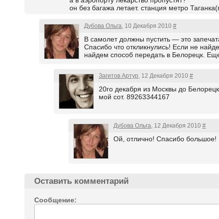
а в аэропорту лекарство пропустят?
он без багажа летает. станция метро Таганка
Дубова Ольга
, 10 Декабря 2010
#
В самолет должны пустить — это запечат
Спасибо что откликнулись! Если не найд
найдем способ передать в Белорецк. Еще
Загитов Артур
, 12 Декабря 2010
#
20го декабря из Москвы до Белорецк
мой сот. 89263344167
Дубова Ольга
, 12 Декабря 2010
#
Ой, отлично! Спасибо большое! 
Оставить комментарий
Сообщение: