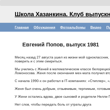
Школа Хазанкина. Клуб выпускн
Главная
Обсуждения
Фотоальбомы
Видео
П
Евгений Попов, выпуск 1981
Месяц назад 27 августа ушел из жизни мой одноклассник,
поверить и с этим смириться.
Мы учились с Женей в математическом классе белорецкой
Ломоносова. Женя после окончания мех-мата получил вт
С начала 1990-х он работал в IT-компаниях: «Стиплер», 
Женя был очень добрым, отзывчивым, терпимым, готовым
У Жени остались вдова, двое сыновей и родители Нелли 
Нет слов, чтобы передать боль от утраты друга