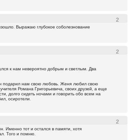
2
оизошло. Выражаю глубокое соболезнование
2
улся к нам невероятно добрым и светлым. Два
 Он подарил нам свою любовь. Женя любил свою
учителя Романа Григорьевича, своих друзей, а еще
ти, долго сидеть ночами и говорить обо всем на
бил, осиротели.
2
н. Именно тот и остался в памяти, хотя
ал. Того и помню.