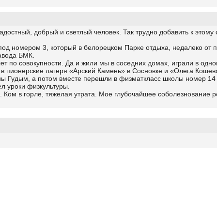
достный, добрый и светлый человек. Так трудно добавить к этому
 под номером 3, который в белорецком Парке отдыха, недалеко от
аводa БМК.
ет по совокупности. Да и жили мы в соседних домах, играли в одно
 в пионерские лагеря «Арский Камень» в Сосновке и «Олега Кошево
ы Гудым, а потом вместе перешли в физматкласc школы номер 14 к
ел уроки физкультуры.
. Ком в горле, тяжелая утрата. Мое глубочайшее соболезнование 