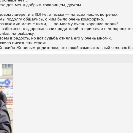
А больше нет…
стал для меня добрым товарищем, другом.
довом лагере, и в КВН-е, а позже — на всех наших встречах.
 мы подолгу общались, с ним было очень комфортно.
ознакомил меня с ними, — по-моему очень хорошие парни!
заботился о здоровье своих родителей, а приезжая в Белорецк м
рибы, на рыбалку.
сем в радость, но вот судьба отняла его у очень многих.
яжело писать эти строки.
сибо Жениным родителям, что такой замечательный человек был 