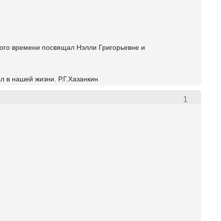
ного времени посвящал Нэлли Григорьевне и
в нашей жизни. Р.Г.Хазанкин
1