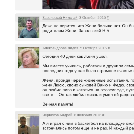
Завольский Николай
, 3 Октября 2015
#
Даже не верится, что Жени больше нет. Он 
родителям Жени. Завольский Н.Б.
Александрова Лидия
, 5 Октября 2015
#
Сегодня 40 дней как Женя ушел.
Мы вместе учились, работали и дружили семь
последних года у нас было огромное счастье
Женя, пройдя через жизненные испытания, по
жену Люсю, своих сыновей Ваню и Федю, свои
он любил пиво и кататься на велосипеде, пут
свете… Он так любил жизнь и умел ей радоват
Вечная память!
Черников Андрей
, 8 Февраля 2016
#
А я играл с ним в баскетбол на площадке око
встречались потом еще и не раз. И каждый раз