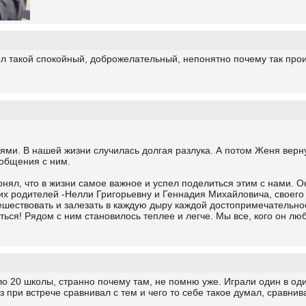
был такой спокойный, доброжелательный, непонятно почему так пр
ями. В нашей жизни случилась долгая разлука. А потом Женя верн
 общения с ним.
нял, что в жизни самое важное и успел поделиться этим с нами.
х родителей -Нелли Григорьевну и Геннадия Михайловича, своего 
ешествовать и залезать в каждую дыру каждой достопримечательнос
ься! Рядом с ним становилось теплее и легче. Мы все, кого он лю
ло 20 школы, странно почему там, не помню уже. Играли один в оди
 при встрече сравнивал с тем и чего то себе такое думал, сравнив