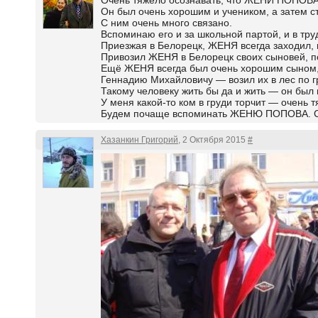
Очень тяжело осознавать, что ЖЕНИ ПОПОВ
Он был очень хорошим и учеником, а затем 
С ним очень много связано.
Вспоминаю его и за школьной партой, и в тру
Приезжая в Белорецк, ЖЕНЯ всегда заходил,
Привозил ЖЕНЯ в Белорецк своих сыновей, п
Ещё ЖЕНЯ всегда был очень хорошим сыном, 
Геннадию Михайловичу — возил их в лес по г
Такому человеку жить бы да и жить — он был в
У меня какой-то ком в груди торчит — очень т
Будем почаще вспоминать ЖЕНЮ ПОПОВА. Спа
Хазанкин Григорий
, 2 Октября 2015
#