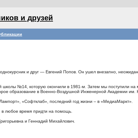
иков и друзей
убликации
 однокурсник и друг — Евгений Попов. Он ушел внезапно, неожиданн
 школы №14, которую окончили в 1981-м. Затем мы поступили на 
орое образование в Военно-Воздушной Инженерной Академии им. Н
«Лампорт», «Софтклаб», последний год жизни – в «МедиаМаркт».
 в любое время придти на помощь.
Григорьевна и Геннадий Михайлович.