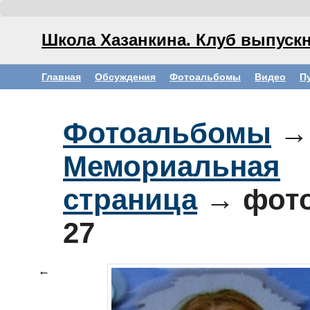
Школа Хазанкина. Клуб выпускн
Главная
Обсуждения
Фотоальбомы
Видео
П
Фотоальбомы
→
Мемориальная
страница
→ фот
27
←