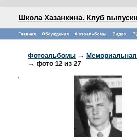
Школа Хазанкина. Клуб выпускн
Главная
Обсуждения
Фотоальбомы
Видео
П
Фотоальбомы
→
Мемориальная
→ фото
12
из 27
←