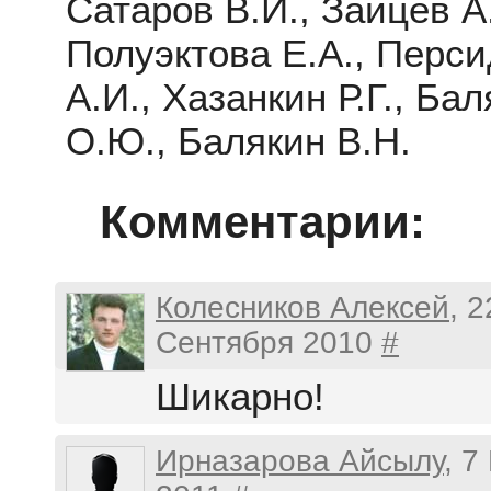
Сатаров В.И., Зайцев А.
Полуэктова Е.А., Перси
А.И., Хазанкин Р.Г., Ба
О.Ю., Балякин В.Н.
Комментарии:
Колесников Алексей
, 2
Сентября 2010
#
Шикарно!
Ирназарова Айсылу
, 7