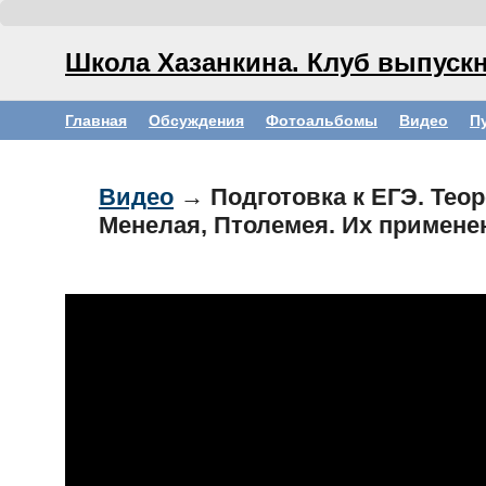
Школа Хазанкина. Клуб выпускн
Главная
Обсуждения
Фотоальбомы
Видео
П
Видео
→ Подготовка к ЕГЭ. Тео
Менелая, Птолемея. Их применен