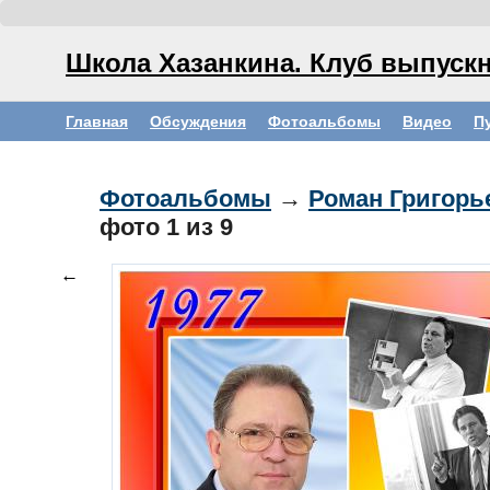
Школа Хазанкина. Клуб выпускн
Главная
Обсуждения
Фотоальбомы
Видео
П
Фотоальбомы
→
Роман Григорь
фото
1
из 9
←