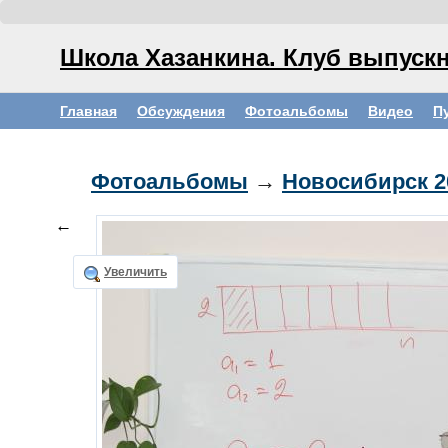
Школа Хазанкина. Клуб выпускн
Главная
Обсуждения
Фотоальбомы
Видео
П
Фотоальбомы
→
Новосибирск 2
←
Увеличить