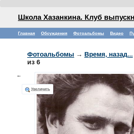
Школа Хазанкина. Клуб выпускн
Главная
Обсуждения
Фотоальбомы
Видео
П
Фотоальбомы
→
Время, назад...
из 6
←
Увеличить