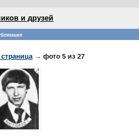
иков и друзей
убликации
 страница
→ фото
5
из 27